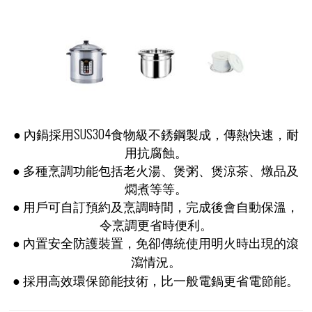
● 內鍋採用SUS304食物級不銹鋼製成，傳熱快速，耐
用抗腐蝕。
● 多種烹調功能包括老火湯、煲粥、煲涼茶、燉品及
燜煮等等。
● 用戶可自訂預約及烹調時間，完成後會自動保溫，
令烹調更省時便利。
● 內置安全防護裝置，免卻傳統使用明火時出現的滾
瀉情況。
● 採用高效環保節能技術，比一般電鍋更省電節能。