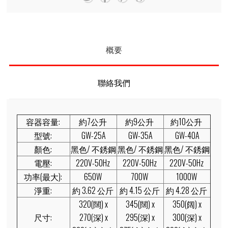
概要
聯絡我們
容器容量:
約7公升
約9公升
約10公升
型號:
GW-25A
GW-35A
GW-40A
顏色:
黑色/ 不銹鋼
黑色/ 不銹鋼
黑色/ 不銹鋼
電壓:
220V-50Hz
220V-50Hz
220V-50Hz
功率(最大):
650W
700W
1000W
淨重:
約 3.62 公斤
約 4.15 公斤
約 4.28 公斤
320(闊) x
345(闊) x
350(阔) x
尺寸:
270(深) x
295(深) x
300(深) x