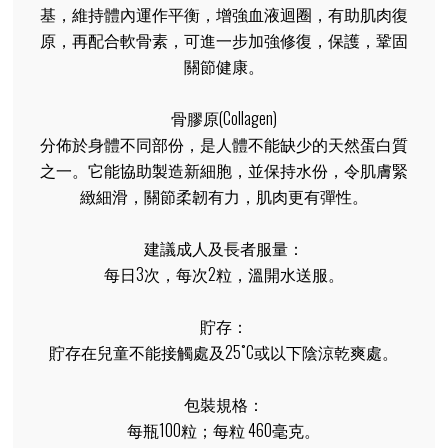
基，維持體內運作平衡，增強血液迴圈，有助肌肉復
原，再配合軟骨素，可進一步加強修復，保護，鞏固
關節健康。
骨膠原(Collagen)
分佈於身體不同部份，是人體不能缺少的天然蛋白質
之一。它能協助製造新細胞，並保持水份，令肌膚緊
緻細滑，關節柔韌有力，肌肉更有彈性。
建議成人及長者服量：
每日3次，每次2粒，溫開水送服。
貯存：
貯存在兒童不能接觸處及25˚C或以下陰涼乾爽處。
包裝規格：
每瓶100粒；每粒 460毫克。