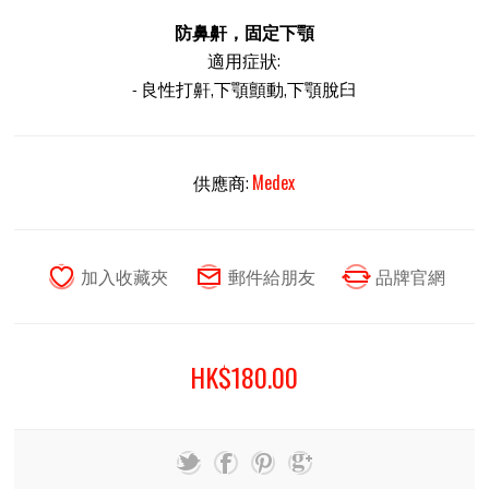
防鼻鼾，固定下顎
適用症狀:
- 良性打鼾,下顎顫動,下顎脫臼
供應商:
Medex
HK$180.00